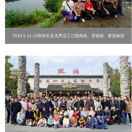
2019.5.11-13班组长及优秀员工江西南昌、景德镇、婺源旅游