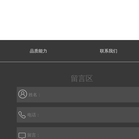
品质能力
联系我们
留言区
姓名：
电话：
留言：