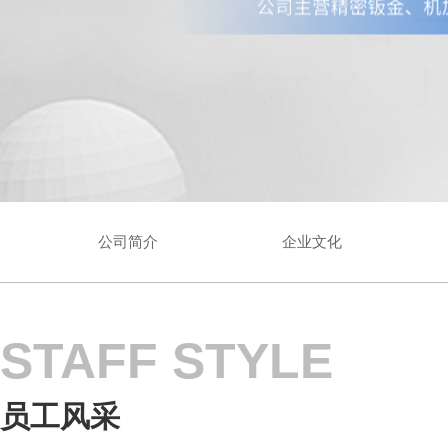
公司简介
企业文化
STAFF STYLE
员工风采