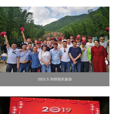
2021.5.30班组长旅游