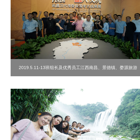
2019.5.11-13班组长及优秀员工江西南昌、景德镇、婺源旅游